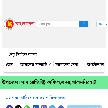
বাংলাদেশ জাতীয় তথ্য বাতায়ন
BN
দেখুন
মেনু নির্বাচন করুন
আমাদের সম্পর্কে
আমাদের সেবা
ঊর্ধ্বতন অফ
উপজেলা সাব রেজিস্ট্রি অফিস,সদর,লালমনিরহাট
এই কনটেন্টটি শেয়ার করতে ক্লিক করুন