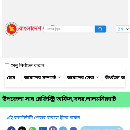
বাংলাদেশ জাতীয় তথ্য বাতায়ন
BN
দেখুন
মেনু নির্বাচন করুন
আমাদের সম্পর্কে
আমাদের সেবা
ঊর্ধ্বতন অফ
উপজেলা সাব রেজিস্ট্রি অফিস,সদর,লালমনিরহাট
এই কনটেন্টটি শেয়ার করতে ক্লিক করুন