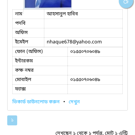
নাম
আহসানুল হাবিব
পদবি
অফিস
ইমেইল
nhaque678
@yahoo.com
ফোন (অফিস)
০১৫৫০৭০৬০৪৯
ইন্টারকম
কক্ষ নম্বর
মোবাইল
০১৫৫০৭০৬০৪৯
ফ্যাক্স
ভিকার্ড ডাউনলোড করুন
•
দেখুন
১
দেখছেন ১ থেকে ১ পর্যন্ত, মোট ১ এন্ট্রি