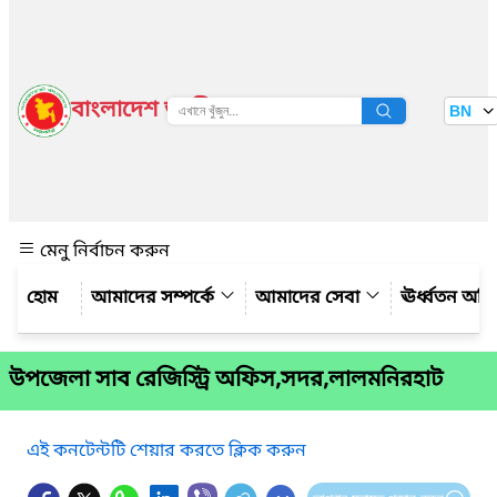
বাংলাদেশ জাতীয় তথ্য বাতায়ন
BN
দেখুন
মেনু নির্বাচন করুন
আমাদের সম্পর্কে
আমাদের সেবা
ঊর্ধ্বতন অফ
উপজেলা সাব রেজিস্ট্রি অফিস,সদর,লালমনিরহাট
এই কনটেন্টটি শেয়ার করতে ক্লিক করুন